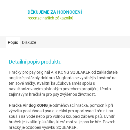
DĚKUJEME ZA HODNOCENÍ
recenze našich zákazníků
Popis
Diskuze
Detailní popis produktu
Hračky pro psy originál AIR KONG SQUEAKER od zakladatele
anglické psí školy doktora Mugforda se vyrábějí v továrně na
tenisové míčky. Kvalitní kaučuková směs spolu s
navulkanizovaným plstnatým povrchem propůjčují těmto
zajímavým hračkám pro psy zvýšenou životnost.
Hračka Air dog KONG
je odměňovací hračka, pomocník při
výcviku poslušnosti psa a ideální pro aportovací trénink na
souši i na vodě nebo pro volnou koupací zábavu psů. Uvnitř
hraček je kvalitní pískátko, které motivuje psa ke hře. Povrch
hračky je ozdoben výšivku SQUEAKER.