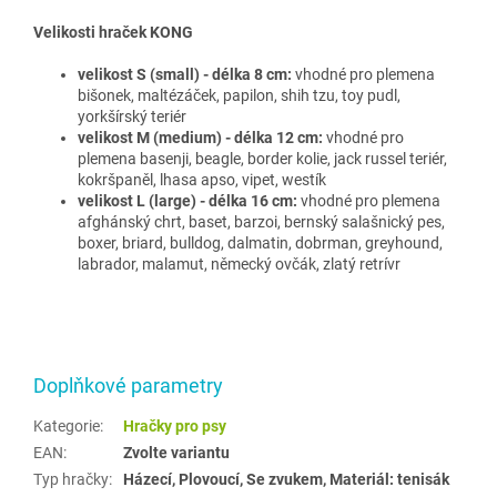
Velikosti hraček KONG
velikost S (small) - délka 8 cm
:
vhodné pro plemena
bišonek, maltézáček, papilon, shih tzu, toy pudl,
yorkšírský teriér
velikost M (medium) - délka 12 cm:
vhodné pro
plemena basenji, beagle, border kolie, jack russel teriér,
kokršpaněl, lhasa apso, vipet, westík
velikost L (large) - délka 16 cm:
vhodné pro plemena
afghánský chrt, baset, barzoi, bernský salašnický pes,
boxer, briard, bulldog, dalmatin, dobrman, greyhound,
labrador, malamut, německý ovčák, zlatý retrívr
Doplňkové parametry
Kategorie
:
Hračky pro psy
EAN
:
Zvolte variantu
Typ hračky
:
Házecí, Plovoucí, Se zvukem, Materiál: tenisák