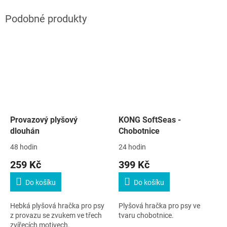
Provazový plyšový
KONG SoftSeas -
dlouhán
Chobotnice
48 hodin
24 hodin
259 Kč
399 Kč
Do košíku
Do košíku
Hebká plyšová hračka pro psy
Plyšová hračka pro psy ve
z provazu se zvukem ve třech
tvaru chobotnice.
zvířecích motivech.