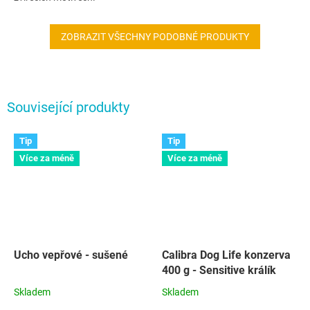
ZOBRAZIT VŠECHNY PODOBNÉ PRODUKTY
Související produkty
Tip
Tip
Více za méně
Více za méně
Ucho vepřové - sušené
Calibra Dog Life konzerva
400 g - Sensitive králík
Skladem
Skladem