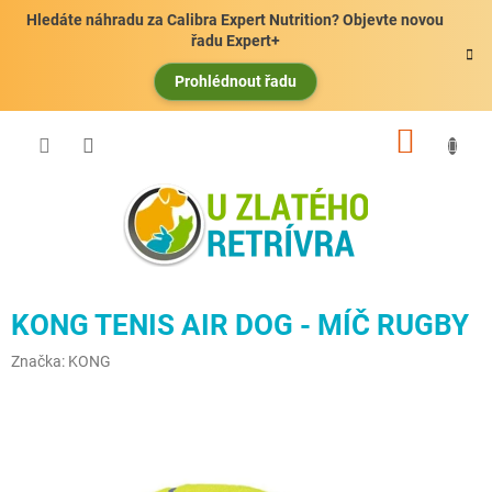
Přejít
Hledáte náhradu za Calibra Expert Nutrition? Objevte novou
na
řadu Expert+
obsah
Prohlédnout řadu
NÁKUP
KOŠÍK
KONG TENIS AIR DOG - MÍČ RUGBY
Značka:
KONG