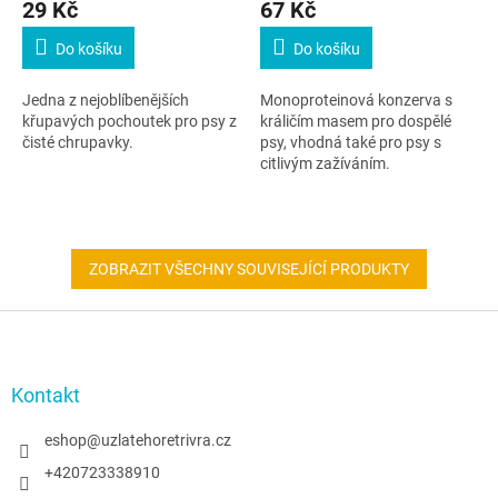
29 Kč
67 Kč
Do košíku
Do košíku
Jedna z nejoblíbenějších
Monoproteinová konzerva s
křupavých pochoutek pro psy z
králičím masem pro dospělé
čisté chrupavky.
psy, vhodná také pro psy s
citlivým zažíváním.
ZOBRAZIT VŠECHNY SOUVISEJÍCÍ PRODUKTY
Z
á
p
a
Kontakt
t
í
eshop
@
uzlatehoretrivra.cz
+420723338910