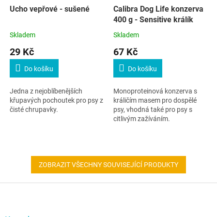
Ucho vepřové - sušené
Calibra Dog Life konzerva
400 g - Sensitive králík
Skladem
Skladem
29 Kč
67 Kč
Do košíku
Do košíku
Jedna z nejoblíbenějších
Monoproteinová konzerva s
křupavých pochoutek pro psy z
králičím masem pro dospělé
čisté chrupavky.
psy, vhodná také pro psy s
citlivým zažíváním.
ZOBRAZIT VŠECHNY SOUVISEJÍCÍ PRODUKTY
Z
á
p