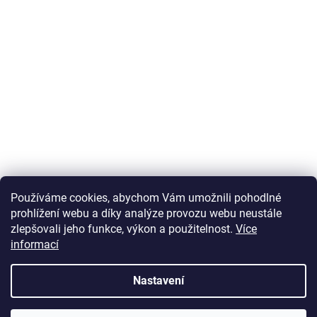
Používáme cookies, abychom Vám umožnili pohodlné
prohlížení webu a díky analýze provozu webu neustále
zlepšovali jeho funkce, výkon a použitelnost.
Více
informací
Vytvořil Shoptet
Nastavení
Copyright 2026
U Zlatého retrívra.cz
. Všechna práva vyhrazena.