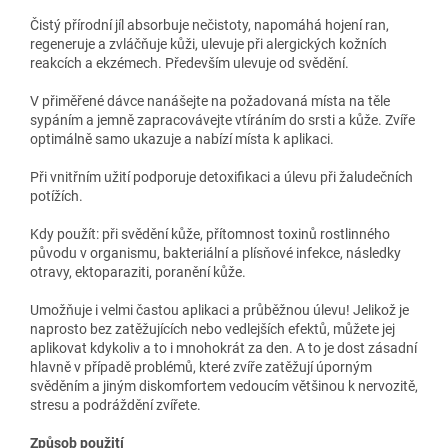
Čistý přírodní jíl absorbuje nečistoty, napomáhá hojení ran,
regeneruje a zvláčňuje kůži, ulevuje při alergických kožních
reakcích a ekzémech. Především ulevuje od svědění.
V přiměřené dávce nanášejte na požadovaná místa na těle
sypáním a jemně zapracovávejte vtíráním do srsti a kůže. Zvíře
optimálně samo ukazuje a nabízí místa k aplikaci.
Při vnitřním užití podporuje detoxifikaci a úlevu při žaludečních
potížích.
Kdy použít: při svědění kůže, přítomnost toxinů rostlinného
původu v organismu, bakteriální a plísňové infekce, následky
otravy, ektoparaziti, poranění kůže.
Umožňuje i velmi častou aplikaci a průběžnou úlevu! Jelikož je
naprosto bez zatěžujících nebo vedlejších efektů, můžete jej
aplikovat kdykoliv a to i mnohokrát za den. A to je dost zásadní
hlavně v případě problémů, které zvíře zatěžují úporným
svěděním a jiným diskomfortem vedoucím většinou k nervozitě,
stresu a podráždění zvířete.
Způsob použití