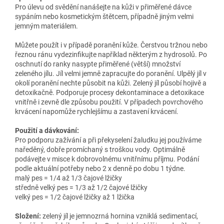
Pro úlevu od svědění nanášejte na kůži v přiměřené dávce
sypáním nebo kosmetickým štětcem, případně jiným velmi
jemným materiálem.
Můžete použít i v případě poranění kůže. Čerstvou tržnou nebo
řeznou ránu vydezinfikujte například některým z hydrosolů. Po
oschnutí do ranky nasypte přiměřené (větší) množství
zeleného jílu. Jíl velmi jemně zapracujte do poranění. Ulpělý jíl v
okolí poranění nechte působit na kůži. Zelený jíl působí hojivě a
detoxikačně. Podporuje procesy dekontaminace a detoxikace
vnitřně i zevně dle způsobu použití. V případech povrchového
krvácení napomůže rychlejšímu a zastavení krvácení.
Použití a dávkování:
Pro podporu zažívání a při překyselení žaludku jej používáme
naředěný, dobře promíchaný s troškou vody. Optimálně
podávejte v misce k dobrovolnému vnitřnímu příjmu. Podání
podle aktuální potřeby nebo 2 x denně po dobu 1 týdne.
malý pes = 1/4 až 1/3 čajové lžičky
středně velký pes = 1/3 až 1/2 čajové lžičky
velký pes = 1/2 čajové lžičky až 1 lžička
Složení:
zelený jíl je jemnozrná hornina vzniklá sedimentací,