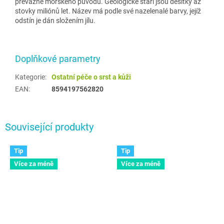
převážně mořského původu. Geologické stáří jsou desítky až
stovky miliónů let. Název má podle své nazelenalé barvy, jejíž
odstín je dán složením jílu.
Doplňkové parametry
Kategorie
:
Ostatní péče o srst a kůži
EAN
:
8594197562820
Související produkty
Tip
Tip
Více za méně
Více za méně