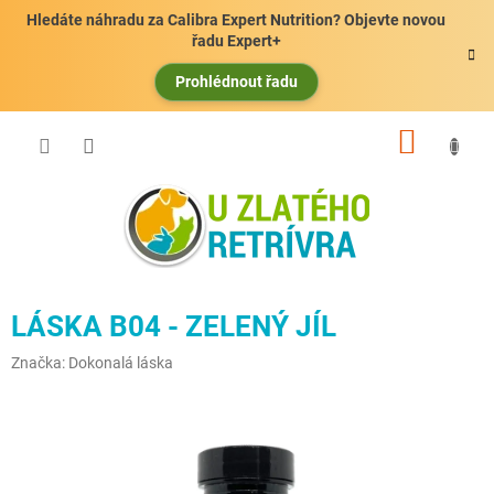
Přejít
Hledáte náhradu za Calibra Expert Nutrition? Objevte novou
na
řadu Expert+
obsah
Prohlédnout řadu
NÁKUP
KOŠÍK
LÁSKA B04 - ZELENÝ JÍL
Značka:
Dokonalá láska