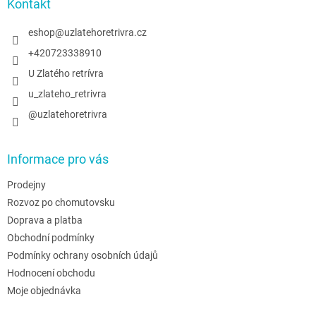
a
Kontakt
t
í
eshop
@
uzlatehoretrivra.cz
+420723338910
U Zlatého retrívra
u_zlateho_retrivra
@uzlatehoretrivra
Informace pro vás
Prodejny
Rozvoz po chomutovsku
Doprava a platba
Obchodní podmínky
Podmínky ochrany osobních údajů
Hodnocení obchodu
Moje objednávka