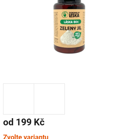
od
199 Kč
Měrná
Zvolte variantu
cena: