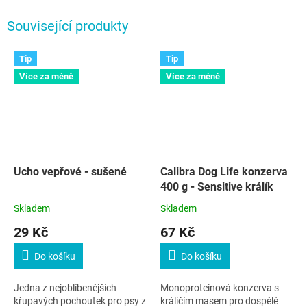
Související produkty
Tip
Tip
Více za méně
Více za méně
Ucho vepřové - sušené
Calibra Dog Life konzerva
400 g - Sensitive králík
Skladem
Skladem
29 Kč
67 Kč
Do košíku
Do košíku
Jedna z nejoblíbenějších
Monoproteinová konzerva s
křupavých pochoutek pro psy z
králičím masem pro dospělé