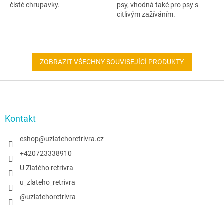
čisté chrupavky.
psy, vhodná také pro psy s
citlivým zažíváním.
ZOBRAZIT VŠECHNY SOUVISEJÍCÍ PRODUKTY
Z
á
p
a
Kontakt
t
í
eshop
@
uzlatehoretrivra.cz
+420723338910
U Zlatého retrívra
u_zlateho_retrivra
@uzlatehoretrivra