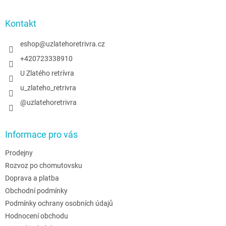
á
p
a
Kontakt
t
í
eshop
@
uzlatehoretrivra.cz
+420723338910
U Zlatého retrívra
u_zlateho_retrivra
@uzlatehoretrivra
Informace pro vás
Prodejny
Rozvoz po chomutovsku
Doprava a platba
Obchodní podmínky
Podmínky ochrany osobních údajů
Hodnocení obchodu