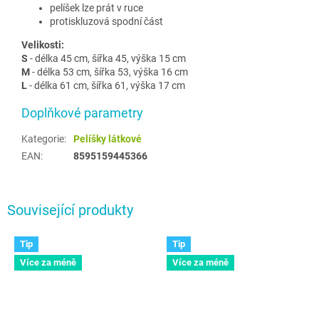
pelíšek lze prát v ruce
protiskluzová spodní část
Velikosti:
S
- délka 45 cm, šířka 45, výška 15 cm
M
- délka 53 cm, šířka 53, výška 16 cm
L
- délka 61 cm, šířka 61, výška 17 cm
Doplňkové parametry
Kategorie
:
Pelíšky látkové
EAN
:
8595159445366
Související produkty
Tip
Tip
Více za méně
Více za méně