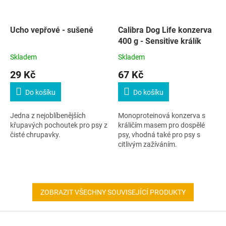
Ucho vepřové - sušené
Calibra Dog Life konzerva
400 g - Sensitive králík
Skladem
Skladem
29 Kč
67 Kč
Do košíku
Do košíku
Jedna z nejoblíbenějších
Monoproteinová konzerva s
křupavých pochoutek pro psy z
králičím masem pro dospělé
čisté chrupavky.
psy, vhodná také pro psy s
citlivým zažíváním.
ZOBRAZIT VŠECHNY SOUVISEJÍCÍ PRODUKTY
Z