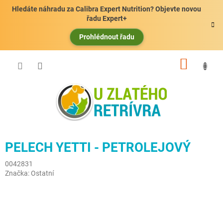
Přejít
Hledáte náhradu za Calibra Expert Nutrition? Objevte novou
na
řadu Expert+
obsah
Prohlédnout řadu
NÁKUP
KOŠÍK
PELECH YETTI - PETROLEJOVÝ
0042831
Značka:
Ostatní