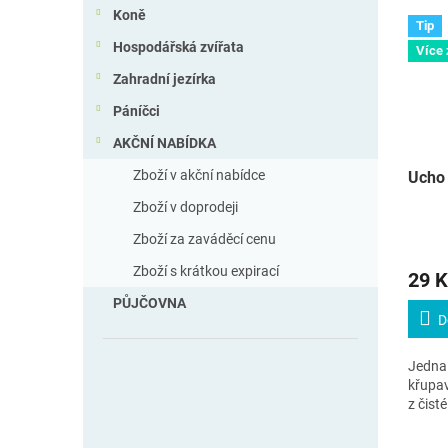
Koně
Tip
Hospodářská zvířata
Více
Zahradní jezírka
Páníčci
AKČNÍ NABÍDKA
Zboží v akční nabídce
Ucho 
Zboží v doprodeji
Zboží za zaváděcí cenu
Zboží s krátkou expirací
29 K
PŮJČOVNA
D
Jedna 
křupa
z čist