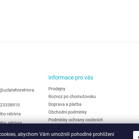
Informace pro vás
Prodejny
@
uzlatehoretrivra.
Rozvoz po chomutovsku
Doprava a platba
23338910
Obchodní podmínky
ého retrívra
Podmínky ochrany osobních
eho_retrivra
údajů
ehoretrivra
Hodnocení obchodu
ookies, abychom Vám umožnili pohodlné prohlížení