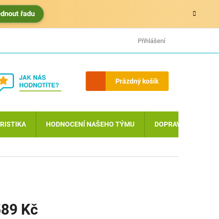
édnout řadu
HODNOCENÍ OBCHODU
MOJE OBJEDNÁVKA
Přihlášení
Nákupní
Prázdný košík
košík
RISTIKA
HODNOCENÍ NAŠEHO TÝMU
DOPRAVA A PLATBA
89 Kč