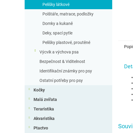
Pelíšky látkové
Polštáře, matrace, podložky
Domky a kukaně
Deky, spací pytle
Pelíšky plastové, proutěné
Popi
Výcvik a výchova psa
Bezpečnost & Viditelnost
Det
Identifikační známky pro psy
Ostatní potřeby pro psy
Kočky
Malá zvířata
Teraristika
Akvaristika
Souvi
Ptactvo