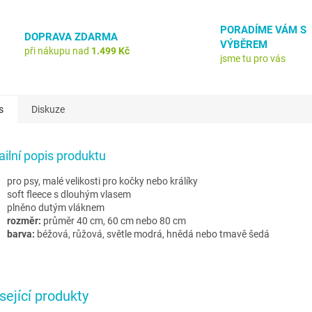
PORADÍME VÁM S
DOPRAVA ZDARMA
VÝBĚREM
při nákupu nad
1.499 Kč
jsme tu pro vás
s
Diskuze
ailní popis produktu
pro psy, malé velikosti pro kočky nebo králíky
soft fleece s dlouhým vlasem
plněno dutým vláknem
rozměr:
průměr 40 cm, 60 cm nebo 80 cm
barva:
béžová, růžová, světle modrá, hnědá nebo tmavě šedá
sející produkty