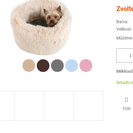
Měrná
Zvolt
cena:
Barva:
Velikost:
Můžeme d
Měkkoučk
Detailní 
TISK