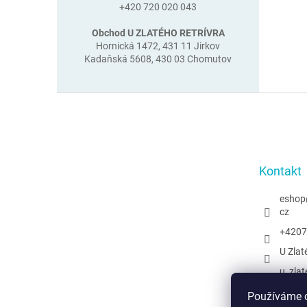
+420 720 020 043
Obchod U ZLATÉHO RETRÍVRA
Hornická 1472, 431 11 Jirkov
Kadaňská 5608, 430 03 Chomutov
Z
á
p
a
t
Kontakt
í
eshop
cz
+4207
U Zlat
u_zlat
@uzlat
Používáme c