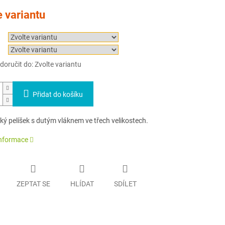
e variantu
oručit do:
Zvolte variantu
Přidat do košíku
ý pelíšek s dutým vláknem ve třech velikostech.
informace
ZEPTAT SE
HLÍDAT
SDÍLET