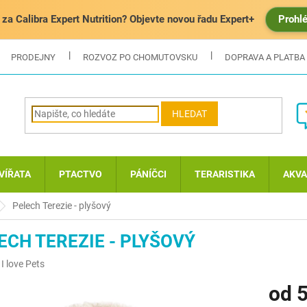
za Calibra Expert Nutrition? Objevte novou řadu Expert+
Prohl
PRODEJNY
ROZVOZ PO CHOMUTOVSKU
DOPRAVA A PLATBA
HLEDAT
VÍŘATA
PTACTVO
PÁNÍČCI
TERARISTIKA
AKVA
Pelech Terezie - plyšový
ECH TEREZIE - PLYŠOVÝ
:
I love Pets
od
5