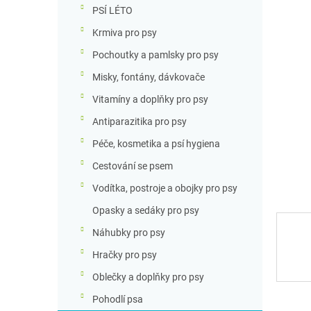
n
PSÍ LÉTO
n
Krmiva pro psy
í
p
Pochoutky a pamlsky pro psy
a
Misky, fontány, dávkovače
n
e
Vitamíny a doplňky pro psy
l
Antiparazitika pro psy
Péče, kosmetika a psí hygiena
Cestování se psem
Vodítka, postroje a obojky pro psy
Opasky a sedáky pro psy
Náhubky pro psy
Hračky pro psy
Oblečky a doplňky pro psy
Pohodlí psa