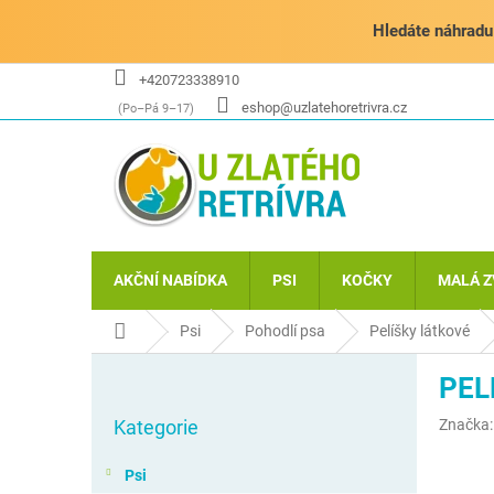
Přejít
na
Hledáte náhradu 
obsah
+420723338910
eshop@uzlatehoretrivra.cz
AKČNÍ NABÍDKA
PSI
KOČKY
MALÁ Z
Domů
Psi
Pohodlí psa
Pelíšky látkové
P
PEL
o
Přeskočit
s
Kategorie
Značka
kategorie
t
r
Psi
a