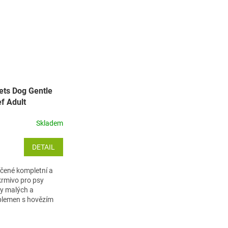
ts Dog Gentle
f Adult
edium
Skladem
DETAIL
čené kompletní a
rmivo pro psy
y malých a
plemen s hovězím
eleninou.