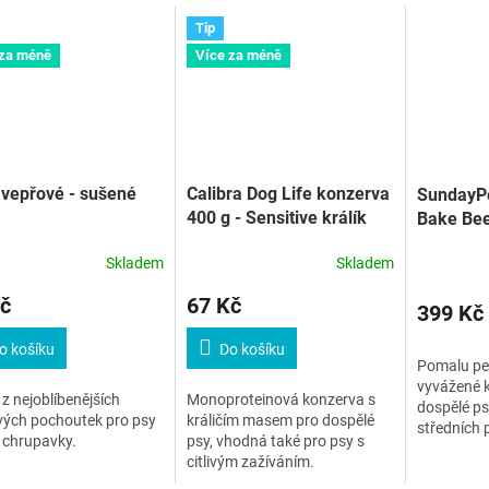
Tip
 za méně
Více za méně
vepřové - sušené
Calibra Dog Life konzerva
SundayPe
400 g - Sensitive králík
Bake Bee
Small/M
Skladem
Skladem
č
67 Kč
399 Kč
o košíku
Do košíku
Pomalu pe
vyvážené k
z nejoblíbenějších
Monoproteinová konzerva s
dospělé ps
vých pochoutek pro psy
králičím masem pro dospělé
středních 
é chrupavky.
psy, vhodná také pro psy s
masem a z
citlivým zažíváním.