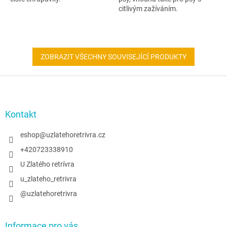
citlivým zažíváním.
ZOBRAZIT VŠECHNY SOUVISEJÍCÍ PRODUKTY
Z
á
p
a
Kontakt
t
í
eshop
@
uzlatehoretrivra.cz
+420723338910
U Zlatého retrívra
u_zlateho_retrivra
@uzlatehoretrivra
Informace pro vás