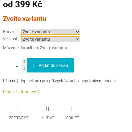
od
399 Kč
Měrná
Zvolte variantu
cena:
Barva:
Velikost:
Můžeme doručit do:
Zvolte variantu
Přidat do košíku
Užitečný doplněk pro psy při vycházkách v nepříznivém počasí.
Detailní informace
ZEPTAT SE
HLÍDAT
SDÍLET