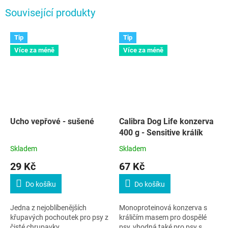
Související produkty
Tip
Tip
Více za méně
Více za méně
Ucho vepřové - sušené
Calibra Dog Life konzerva
400 g - Sensitive králík
Skladem
Skladem
29 Kč
67 Kč
Do košíku
Do košíku
Jedna z nejoblíbenějších
Monoproteinová konzerva s
křupavých pochoutek pro psy z
králičím masem pro dospělé
čisté chrupavky.
psy, vhodná také pro psy s