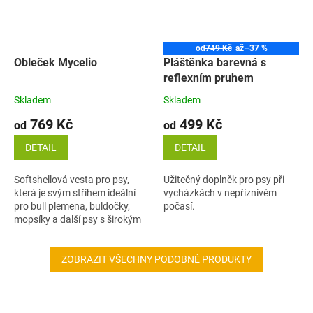
od
749 Kč
až
–37 %
Obleček Mycelio
Pláštěnka barevná s
reflexním pruhem
Skladem
Skladem
769 Kč
499 Kč
od
od
DETAIL
DETAIL
Softshellová vesta pro psy,
Užitečný doplněk pro psy při
která je svým střihem ideální
vycházkách v nepříznivém
pro bull plemena, buldočky,
počasí.
mopsíky a další psy s širokým
hrudníkem.
ZOBRAZIT VŠECHNY PODOBNÉ PRODUKTY