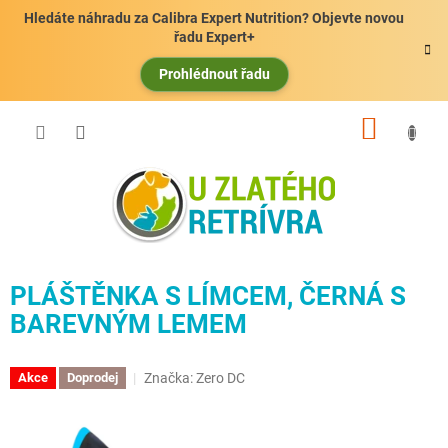
Přejít
Hledáte náhradu za Calibra Expert Nutrition? Objevte novou
na
řadu Expert+
obsah
Prohlédnout řadu
NÁKUP
KOŠÍK
PLÁŠTĚNKA S LÍMCEM, ČERNÁ S
BAREVNÝM LEMEM
Značka:
Zero DC
Akce
Doprodej