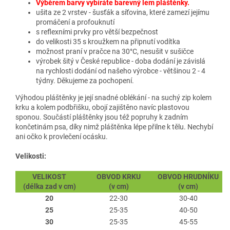
Výběrem barvy vybíráte barevný lem pláštěnky.
ušita ze 2 vrstev - šusťák a síťovina, které zamezí jejímu
promáčení a profouknutí
s reflexními prvky pro větší bezpečnost
do velikosti 35 s kroužkem na připnutí vodítka
možnost praní v pračce na 30°C, nesušit v sušičce
výrobek šitý v České republice - doba dodání je závislá
na rychlosti dodání od našeho výrobce - většinou 2 - 4
týdny. Děkujeme za pochopení.
Výhodou pláštěnky je její snadné oblékání - na suchý zip kolem
krku a kolem podbřišku, obojí zajištěno navíc plastovou
sponou. Součástí pláštěnky jsou též popruhy k zadním
končetinám psa, díky nimž pláštěnka lépe přilne k tělu. Nechybí
ani očko k provlečení ocásku.
Velikosti:
VELIKOST
OBVOD KRKU
OBVOD HRUDNÍKU
(délka zad v cm)
(v cm)
(v cm)
20
22-30
30-40
25
25-35
40-50
30
25-35
45-55