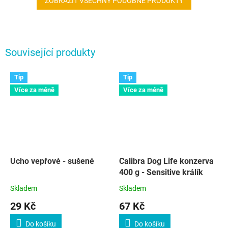
ZOBRAZIT VŠECHNY PODOBNÉ PRODUKTY
Související produkty
Tip
Tip
Více za méně
Více za méně
Ucho vepřové - sušené
Calibra Dog Life konzerva
400 g - Sensitive králík
Skladem
Skladem
29 Kč
67 Kč
Do košíku
Do košíku