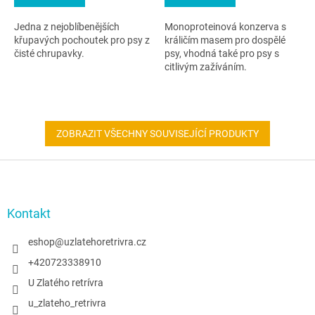
Jedna z nejoblíbenějších
Monoproteinová konzerva s
křupavých pochoutek pro psy z
králičím masem pro dospělé
čisté chrupavky.
psy, vhodná také pro psy s
citlivým zažíváním.
ZOBRAZIT VŠECHNY SOUVISEJÍCÍ PRODUKTY
Z
á
p
a
Kontakt
t
í
eshop
@
uzlatehoretrivra.cz
+420723338910
U Zlatého retrívra
u_zlateho_retrivra