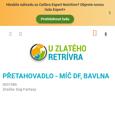
Přejít
Hledáte náhradu za Calibra Expert Nutrition? Objevte novou
na
řadu Expert+
obsah
Prohlédnout řadu
NÁKUP
KOŠÍK
PŘETAHOVADLO - MÍČ DF, BAVLNA
0031986
Značka:
Dog Fantasy