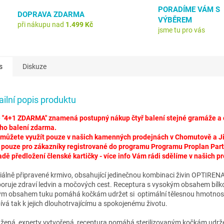
M
PORADÍME VÁM S
DOPRAVA ZDARMA
VÝBĚREM
při nákupu nad
1.499 Kč
jsme tu pro vás
A
s
Diskuze
ailní popis produktu
 "4+1 ZDARMA" znamená postupný nákup čtyř balení stejné gramáže a 
ho balení zdarma.
 můžete využít pouze v našich kamenných prodejnách v Chomutově a Ji
í pouze pro zákazníky registrované do programu Programu Proplan Par
adě předložení členské kartičky - více info Vám rádi sdělíme v našich p
iálně připravené krmivo, obsahující jedinečnou kombinaci živin OPTIREN
oruje zdraví ledvin a močových cest. Receptura s vysokým obsahem bílk
ým obsahem tuku pomáhá kočkám udržet si optimální tělesnou hmotnos
pívá tak k jejich dlouhotrvajícímu a spokojenému životu.
žená, experty vytvořená, receptura pomáhá sterilizovaným kočkám udrže