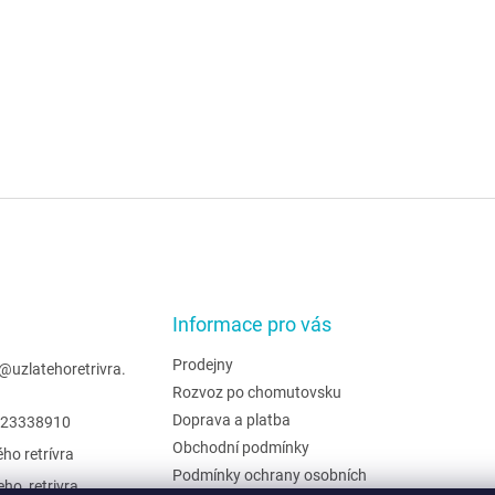
Informace pro vás
Prodejny
@
uzlatehoretrivra.
Rozvoz po chomutovsku
Doprava a platba
23338910
Obchodní podmínky
ého retrívra
Podmínky ochrany osobních
eho_retrivra