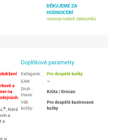
DĚKUJEME ZA
HODNOCENÍ
recenze našich zákazníků
Doplňkové parametry
obdržení
Kategorie
:
Pro dospělé kočky
EAN
:
—
rkově a
Druh
tner na
Krůta / Krocan
masa
:
rodejnách.
Věk
Pro dospělé kastrované
kočky
:
kočky
®
AL
, která
ovin a
t a
t si