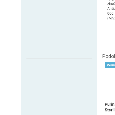
zine
Antio
000; 
(Mn: 
Věrno
Purin
Steri