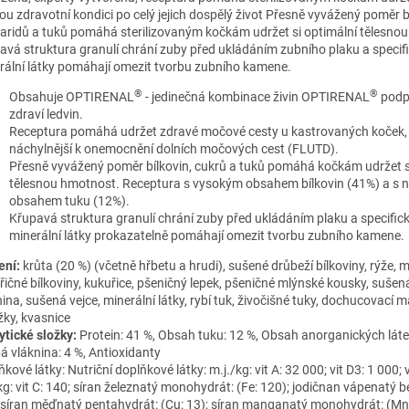
ou zdravotní kondici po celý jejich dospělý život Přesně vyvážený poměr b
aridů a tuků pomáhá sterilizovaným kočkám udržet si optimální tělesno
avá struktura granulí chrání zuby před ukládáním zubního plaku a specif
rální látky pomáhají omezit tvorbu zubního kamene.
®
®
Obsahuje OPTIRENAL
- jedinečná kombinace živin OPTIRENAL
podp
zdraví ledvin.
Receptura pomáhá udržet zdravé močové cesty u kastrovaných koček, 
náchylnější k onemocnění dolních močových cest (FLUTD).
Přesně vyvážený poměr bílkovin, cukrů a tuků pomáhá kočkám udržet si
tělesnou hmotnost. Receptura s vysokým obsahem bílkovin (41%) a s 
obsahem tuku (12%).
Křupavá struktura granulí chrání zuby před ukládáním plaku a specific
minerální látky prokazatelně pomáhají omezit tvorbu zubního kamene.
ení:
krůta (20 %) (včetně hřbetu a hrudi), sušené drůbeží bílkoviny, rýže,
řičné bílkoviny, kukuřice, pšeničný lepek, pšeničné mlýnské kousky, sušen
nina, sušená vejce, minerální látky, rybí tuk, živočišné tuky, dochucovací 
žky, kvasnice
ytické složky:
Protein: 41 %, Obsah tuku: 12 %, Obsah anorganických látek
á vláknina: 4 %, Antioxidanty
kové látky: Nutriční doplňkové látky: m.j./kg: vit A: 32 000; vit D3: 1 000; v
g: vit C: 140; síran železnatý monohydrát: (Fe: 120); jodičnan vápenatý be
; síran měďnatý pentahydrát: (Cu: 13); síran manganatý monohydrát: (Mn: