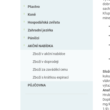
dobr
Ptactvo
sach
Křup
Koně
mine
Hospodářská zvířata
Zahradní jezírka
Páníčci
AKČNÍ NABÍDKA
Zboží v akční nabídce
Zboží v doprodeji
Zboží za zaváděcí cenu
Slož
kuku
Zboží s krátkou expirací
vlák
PŮJČOVNA
výta
Anal
Hrub
Doplň
mg/k
1,9)