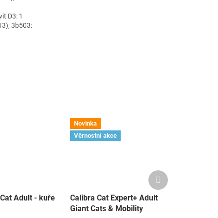
vit D3: 1
 13); 3b503:
Novinka
Věrnostní akce
Další
produkt
Cat Adult - kuře
Calibra Cat Expert+ Adult
Giant Cats & Mobility