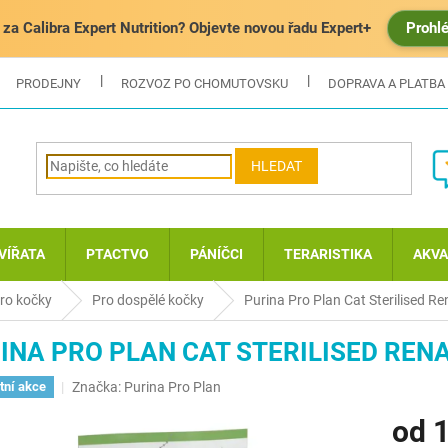
za Calibra Expert Nutrition? Objevte novou řadu Expert+
Prohl
PRODEJNY
ROZVOZ PO CHOMUTOVSKU
DOPRAVA A PLATBA
HLEDAT
VÍŘATA
PTACTVO
PÁNÍČCI
TERARISTIKA
AKVA
ro kočky
Pro dospělé kočky
Purina Pro Plan Cat Sterilised Ren
INA PRO PLAN CAT STERILISED RENA
Značka:
Purina Pro Plan
tní akce
od
1