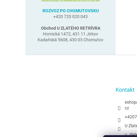
ROZVOZ PO CHOMUTOVSKU
+420 720 020 043
Obchod U ZLATÉHO RETRÍVRA
Hornická 1472, 431 11 Jirkov
Kadaňská 5608, 430 03 Chomutov
Z
á
p
a
t
Kontakt
í
eshop
cz
+4207
U Zlat
u_zlat