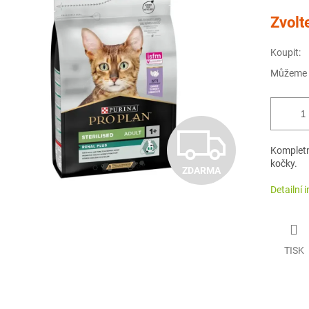
Měrná
Zvolt
cena:
Koupit:
Můžeme d
Z
Kompletn
kočky.
ZDARMA
D
Detailní 
A
TISK
R