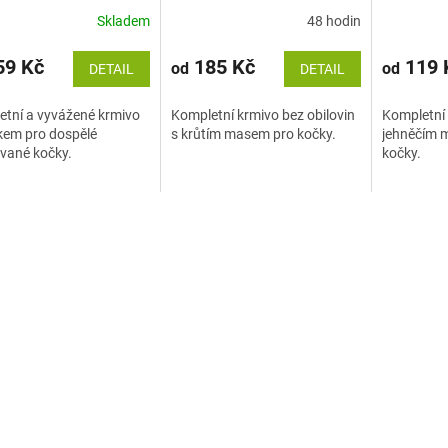
kem
Skladem
48 hodin
9 Kč
185 Kč
119 
od
od
DETAIL
DETAIL
tní a vyvážené krmivo
Kompletní krmivo bez obilovin
Kompletní 
íkem pro dospělé
s krůtím masem pro kočky.
jehněčím 
vané kočky.
kočky.