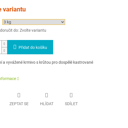
e variantu
oručit do:
Zvolte variantu
Přidat do košíku
í a vyvážené krmivo s krůtou pro dospělé kastrované
informace
ZEPTAT SE
HLÍDAT
SDÍLET