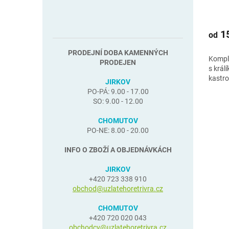
králí
15
od
PRODEJNÍ DOBA KAMENNÝCH
Komple
PRODEJEN
s král
kastro
JIRKOV
PO-PÁ: 9.00 - 17.00
SO: 9.00 - 12.00
CHOMUTOV
PO-NE: 8.00 - 20.00
INFO O ZBOŽÍ A OBJEDNÁVKÁCH
JIRKOV
+420 723 338 910
obchod@uzlatehoretrivra.cz
CHOMUTOV
+420 720 020 043
obchodcv@uzlatehoretrivra.cz