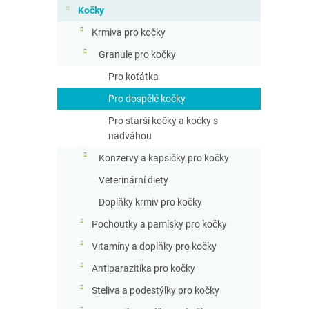
n
Kočky
n
Krmiva pro kočky
í
p
Granule pro kočky
a
Pro koťátka
n
e
Pro dospělé kočky
l
Pro starší kočky a kočky s
nadváhou
Konzervy a kapsičky pro kočky
Veterinární diety
Doplňky krmiv pro kočky
Pochoutky a pamlsky pro kočky
Vitamíny a doplňky pro kočky
Antiparazitika pro kočky
Steliva a podestýlky pro kočky