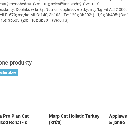
čnatý monohydrát: (Zn: 110); seleničitan sodný: (Se: 0,13).
xidanty. Doplňkové látky: Nutriční doplňkové látky: m.j./kg: vit A: 32 000; 
vit E: 670; mg/kg: vit C: 140; 3b103: (Fe: 120); 3b202: (I: 1,9); 3b405: (Cu:
45); 3b605: (Zn: 110); 3b801: (Se: 0,13).
stní akce
a Pro Plan Cat
Marp Cat Holistic Turkey
Applaws 
lised Renal - s
(krůtí)
& jehně