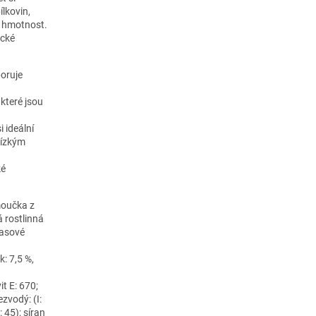
ílkovin,
u hmotnost.
ické
oruje
které jsou
 ideální
nízkým
ké
 moučka z
á rostlinná
masové
: 7,5 %,
it E: 670;
zvodý: (I:
 45); síran