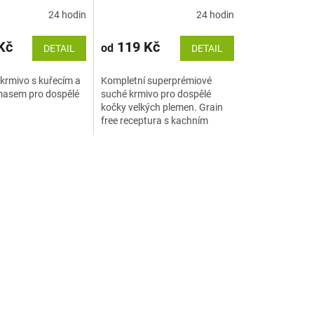
24 hodin
24 hodin
Kč
119 Kč
od
DETAIL
DETAIL
krmivo s kuřecím a
Kompletní superprémiové
masem pro dospělé
suché krmivo pro dospělé
kočky velkých plemen. Grain
free receptura s kachním
masem byla vyvinuta s
ohledem na specifické potřeby
velkých koček, zejména...