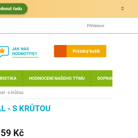
édnout řadu
HODNOCENÍ OBCHODU
MOJE OBJEDNÁVKA
Přihlášení
Nákupní
Prázdný košík
košík
RISTIKA
HODNOCENÍ NAŠEHO TÝMU
DOPRAVA A PLATBA
al - s krůtou
L - S KRŮTOU
59 Kč