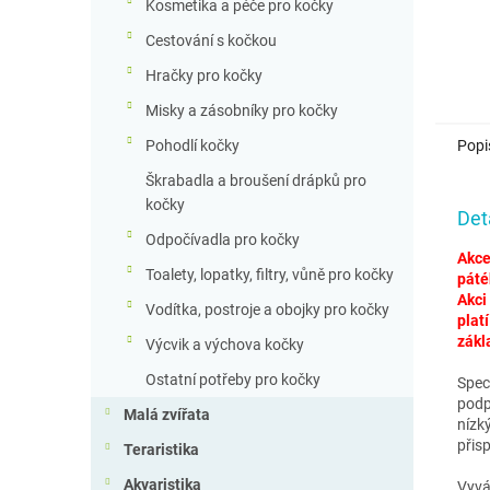
Kosmetika a péče pro kočky
Cestování s kočkou
Hračky pro kočky
Misky a zásobníky pro kočky
Popi
Pohodlí kočky
Škrabadla a broušení drápků pro
kočky
Det
Odpočívadla pro kočky
Akce
Toalety, lopatky, filtry, vůně pro kočky
páté
Akci
Vodítka, postroje a obojky pro kočky
plat
zákl
Výcvik a výchova kočky
Ostatní potřeby pro kočky
Spec
podp
Malá zvířata
nízk
přis
Teraristika
Akvaristika
Vyvá