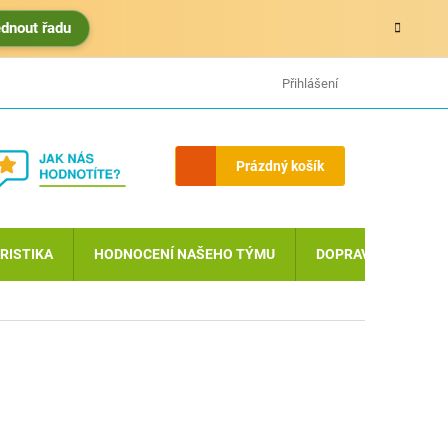
édnout řadu
HODNOCENÍ OBCHODU
MOJE OBJEDNÁVKA
Přihlášení
Nákupní
Prázdný košík
košík
RISTIKA
HODNOCENÍ NAŠEHO TÝMU
DOPRAVA A PLATBA