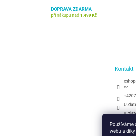
DOPRAVA ZDARMA
při nákupu nad
1.499 Kč
Z
á
p
a
t
Kontakt
í
eshop
cz
+4207
U Zlat
u_zlat
@uzlat
Používáme c
webu a díky