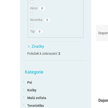
n
n
Akce
0
í
p
Novinka
0
a
Ř
n
Tip
0
a
Dopor
e
z
l
e
Značky
V
n
ý
í
Položek k zobrazení:
2
p
p
i
r
Přeskočit
s
o
Kategorie
kategorie
p
d
r
u
Psi
o
k
d
t
Kočky
u
ů
Malá zvířata
Dajan
k
Teraristika
t