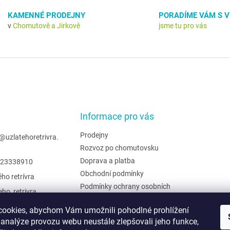
KAMENNÉ PRODEJNY
PORADÍME VÁM S 
v
Chomutově a Jirkově
jsme tu pro vás
Informace pro vás
Prodejny
@
uzlatehoretrivra.
Rozvoz po chomutovsku
Doprava a platba
23338910
Obchodní podmínky
ého retrívra
Podmínky ochrany osobních
eho_retrivra
údajů
ehoretrivra
Hodnocení obchodu
ookies, abychom Vám umožnili pohodlné prohlížení
 analýze provozu webu neustále zlepšovali jeho funkce,
Moje objednávka