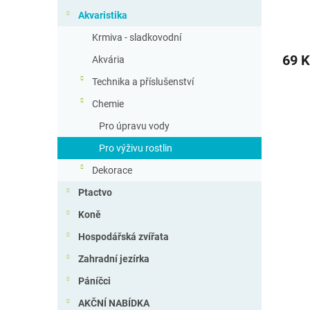
ů
Akvaristika
Krmiva - sladkovodní
69 K
Akvária
Technika a příslušenství
Chemie
Pro úpravu vody
Pro výživu rostlin
Dekorace
Ptactvo
Koně
Hospodářská zvířata
Zahradní jezírka
Páníčci
AKČNÍ NABÍDKA