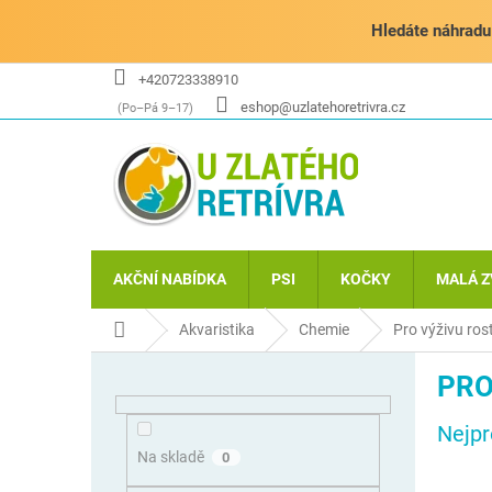
Přejít
na
Hledáte náhradu 
obsah
+420723338910
eshop@uzlatehoretrivra.cz
AKČNÍ NABÍDKA
PSI
KOČKY
MALÁ Z
Domů
Akvaristika
Chemie
Pro výživu rost
P
PRO
o
s
Nejpr
t
r
Na skladě
0
a