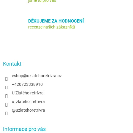
jsme tu pro vás
DĚKUJEME ZA HODNOCENÍ
recenze našich zákazníků
Z
á
p
a
Kontakt
t
í
eshop
@
uzlatehoretrivra.cz
+420723338910
U Zlatého retrívra
u_zlateho_retrivra
@uzlatehoretrivra
Informace pro vás