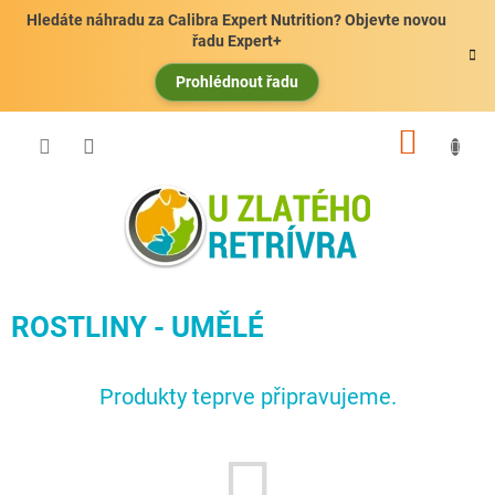
Přejít
Hledáte náhradu za Calibra Expert Nutrition? Objevte novou
na
řadu Expert+
obsah
Prohlédnout řadu
NÁKUP
KOŠÍK
ROSTLINY - UMĚLÉ
Produkty teprve připravujeme.