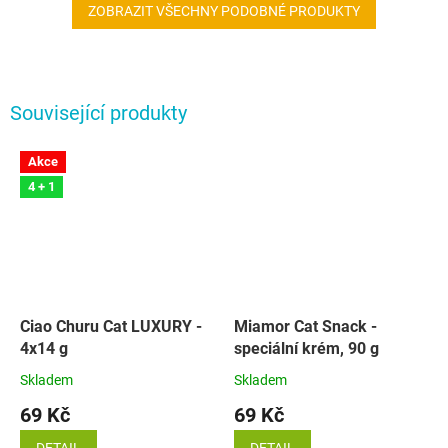
ZOBRAZIT VŠECHNY PODOBNÉ PRODUKTY
Související produkty
Akce
4 + 1
Ciao Churu Cat LUXURY -
Miamor Cat Snack -
4x14 g
speciální krém, 90 g
Skladem
Skladem
69 Kč
69 Kč
DETAIL
DETAIL