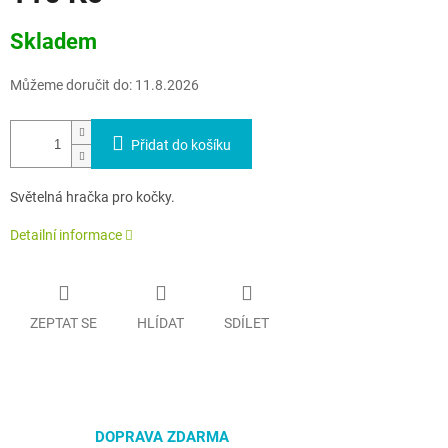
Měrná
Skladem
cena:
Můžeme doručit do:
11.8.2026
Přidat do košíku
Světelná hračka pro kočky.
Detailní informace
ZEPTAT SE
HLÍDAT
SDÍLET
DOPRAVA ZDARMA