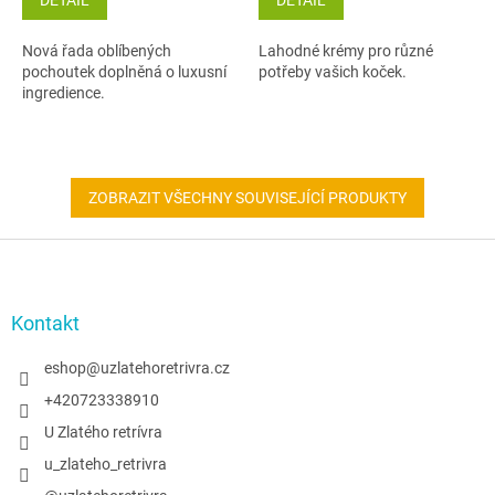
Nová řada oblíbených
Lahodné krémy pro různé
pochoutek doplněná o luxusní
potřeby vašich koček.
ingredience.
ZOBRAZIT VŠECHNY SOUVISEJÍCÍ PRODUKTY
Z
á
p
a
Kontakt
t
í
eshop
@
uzlatehoretrivra.cz
+420723338910
U Zlatého retrívra
u_zlateho_retrivra