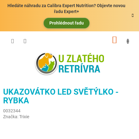
Přejít
Hledáte náhradu za Calibra Expert Nutrition? Objevte novou
na
řadu Expert+
obsah
Prohlédnout řadu
NÁKUP
KOŠÍK
UKAZOVÁTKO LED SVĚTÝLKO -
RYBKA
0032344
Značka:
Trixie