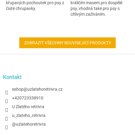
křupavých pochoutek pro psy z
králičím masem pro dospělé
čisté chrupavky.
psy, vhodná také pro psy s
citlivým zažíváním.
ZOBRAZIT VŠECHNY SOUVISEJÍCÍ PRODUKTY
Z
á
p
a
Kontakt
t
í
eshop
@
uzlatehoretrivra.cz
+420723338910
U Zlatého retrívra
u_zlateho_retrivra
@uzlatehoretrivra