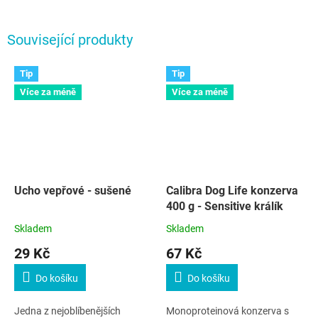
Související produkty
Tip
Tip
Více za méně
Více za méně
Ucho vepřové - sušené
Calibra Dog Life konzerva
400 g - Sensitive králík
Skladem
Skladem
29 Kč
67 Kč
Do košíku
Do košíku
Jedna z nejoblíbenějších
Monoproteinová konzerva s