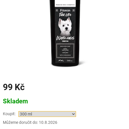
99 Kč
Měrná
Skladem
cena:
Koupit:
Můžeme doručit do:
10.8.2026