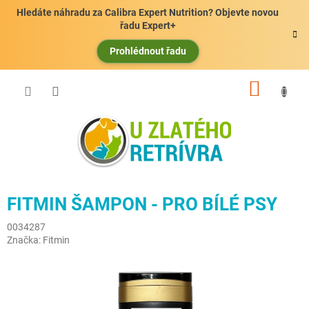
Přejít
Hledáte náhradu za Calibra Expert Nutrition? Objevte novou
na
řadu Expert+
obsah
Prohlédnout řadu
NÁKUP
KOŠÍK
FITMIN ŠAMPON - PRO BÍLÉ PSY
0034287
Značka:
Fitmin