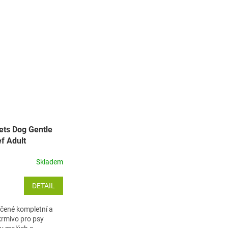
ts Dog Gentle
f Adult
edium
Skladem
DETAIL
čené kompletní a
rmivo pro psy