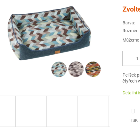
Měrná
Zvolt
cena:
Barva:
Rozměr:
Můžeme d
Pelíšek 
čtyřech v
Detailní 
TISK