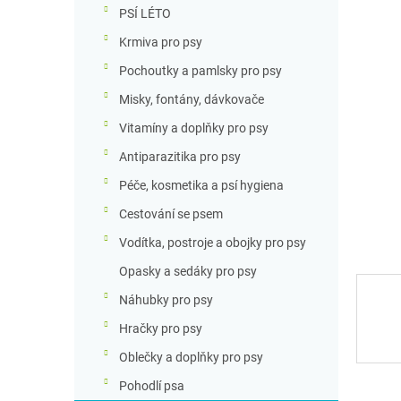
n
PSÍ LÉTO
n
Krmiva pro psy
í
p
Pochoutky a pamlsky pro psy
a
Misky, fontány, dávkovače
n
e
Vitamíny a doplňky pro psy
l
Antiparazitika pro psy
Péče, kosmetika a psí hygiena
Cestování se psem
Vodítka, postroje a obojky pro psy
Opasky a sedáky pro psy
Náhubky pro psy
Hračky pro psy
Oblečky a doplňky pro psy
Pohodlí psa