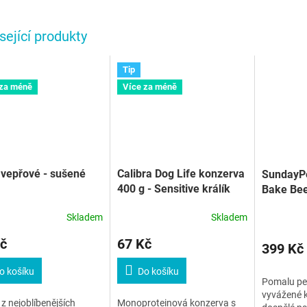
sející produkty
Tip
 za méně
Více za méně
vepřové - sušené
Calibra Dog Life konzerva
SundayPe
400 g - Sensitive králík
Bake Bee
Small/M
Skladem
Skladem
č
67 Kč
399 Kč
o košíku
Do košíku
Pomalu pe
vyvážené k
z nejoblíbenějších
Monoproteinová konzerva s