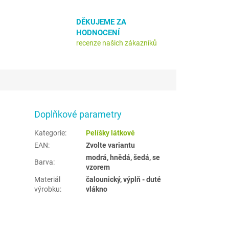
DĚKUJEME ZA
HODNOCENÍ
recenze našich zákazníků
Doplňkové parametry
Kategorie
:
Pelíšky látkové
EAN
:
Zvolte variantu
modrá, hnědá, šedá, se
Barva
:
vzorem
Materiál
čalounický, výplň - duté
výrobku
:
vlákno