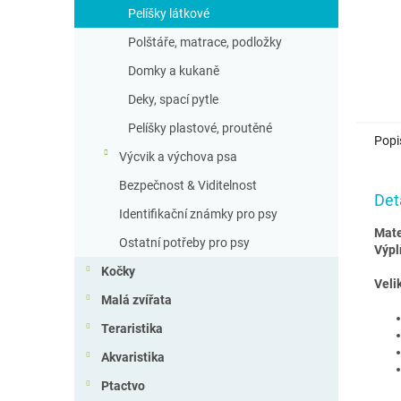
Pelíšky látkové
Polštáře, matrace, podložky
Domky a kukaně
Deky, spací pytle
Pelíšky plastové, proutěné
Popi
Výcvik a výchova psa
Bezpečnost & Viditelnost
Det
Identifikační známky pro psy
Mate
Ostatní potřeby pro psy
Výpl
Kočky
Velik
Malá zvířata
Teraristika
Akvaristika
Ptactvo