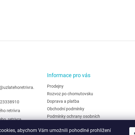
Informace pro vás
Prodejny
@
uzlatehoretrivra.
Rozvoz po chomutovsku
Doprava a platba
23338910
Obchodní podmínky
ého retrívra
Podmínky ochrany osobních
eho_retrivra
údajů
ehoretrivra
Hodnocení obchodu
ookies, abychom Vám umožnili pohodlné prohlížení