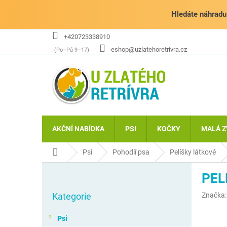
Přejít
na
Hledáte náhradu 
obsah
+420723338910
eshop@uzlatehoretrivra.cz
AKČNÍ NABÍDKA
PSI
KOČKY
MALÁ Z
Domů
Psi
Pohodlí psa
Pelíšky látkové
P
PEL
o
Přeskočit
s
Kategorie
Značka
kategorie
t
r
Psi
a