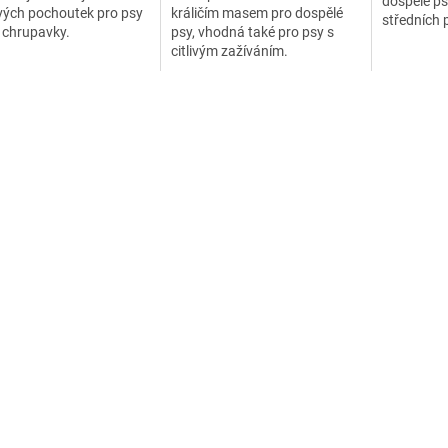
dospělé ps
vých pochoutek pro psy
králičím masem pro dospělé
středních 
é chrupavky.
psy, vhodná také pro psy s
masem a z
citlivým zažíváním.