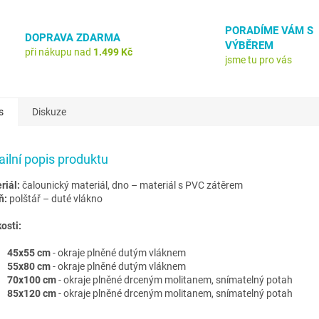
PORADÍME VÁM S
DOPRAVA ZDARMA
VÝBĚREM
při nákupu nad
1.499 Kč
jsme tu pro vás
s
Diskuze
ailní popis produktu
riál:
čalounický materiál, dno – materiál s PVC zátěrem
ň:
polštář – duté vlákno
osti:
45x55 cm
- okraje plněné dutým vláknem
55x80 cm
- okraje plněné dutým vláknem
70x100 cm
- okraje plněné drceným molitanem, snímatelný potah
85x120 cm
- okraje plněné drceným molitanem, snímatelný potah