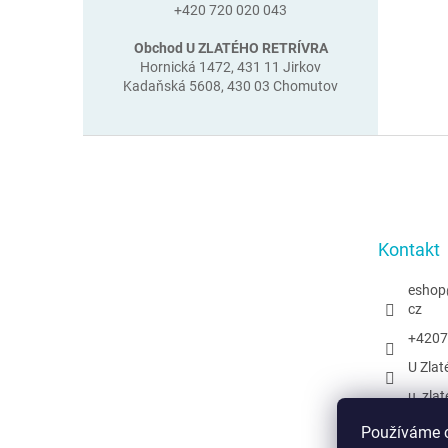
+420 720 020 043
Obchod U ZLATÉHO RETRÍVRA
Hornická 1472, 431 11 Jirkov
Kadaňská 5608, 430 03 Chomutov
Z
á
p
a
t
Kontakt
í
eshop
cz
+4207
U Zlat
u_zlat
@uzlat
Používáme c