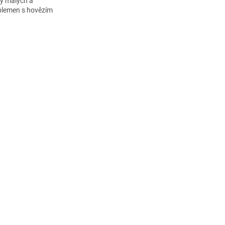
y malých a
plemen s hovězím
eleninou.