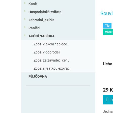
Koně
Hospodářská zvířata
Souvi
Zahradní jezírka
Tip
Páníčci
Více
AKČNÍ NABÍDKA
Zboží v akční nabídce
Zboží v doprodeji
Zboží za zaváděcí cenu
Ucho 
Zboží s krátkou expirací
PŮJČOVNA
29 K
D
Jedna 