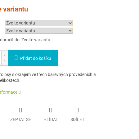
e variantu
oručit do:
Zvolte variantu
Přidat do košíku
pro psy s okrajem ve třech barevných provedeních a
elikostech.
informace
ZEPTAT SE
HLÍDAT
SDÍLET