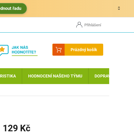
édnout řadu
HODNOCENÍ OBCHODU
MOJE OBJEDNÁVKA
Přihlášení
Nákupní
Prázdný košík
košík
RISTIKA
HODNOCENÍ NAŠEHO TÝMU
DOPRAVA A PLATBA
 129 Kč