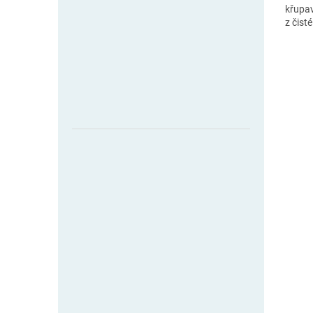
křupa
z čist