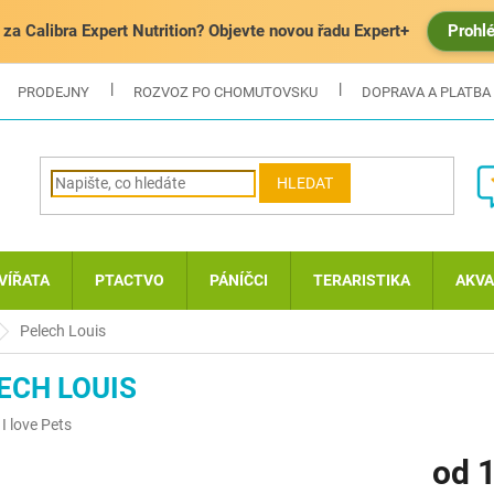
za Calibra Expert Nutrition? Objevte novou řadu Expert+
Prohl
PRODEJNY
ROZVOZ PO CHOMUTOVSKU
DOPRAVA A PLATBA
HLEDAT
VÍŘATA
PTACTVO
PÁNÍČCI
TERARISTIKA
AKVA
Pelech Louis
ECH LOUIS
:
I love Pets
od
1