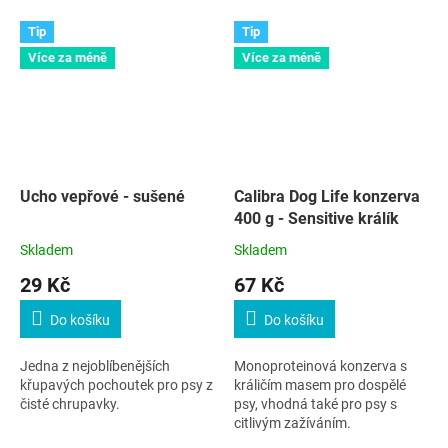
Tip
Tip
Více za méně
Více za méně
Ucho vepřové - sušené
Calibra Dog Life konzerva
400 g - Sensitive králík
Skladem
Skladem
29 Kč
67 Kč
Do košíku
Do košíku
Jedna z nejoblíbenějších
Monoproteinová konzerva s
křupavých pochoutek pro psy z
králičím masem pro dospělé
čisté chrupavky.
psy, vhodná také pro psy s
citlivým zažíváním.