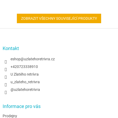
ZOBRAZIT VŠECHNY SOUVISEJÍCÍ PRODUKTY
Z
á
p
a
Kontakt
t
í
eshop
@
uzlatehoretrivra.cz
+420723338910
U Zlatého retrívra
u_zlateho_retrivra
@uzlatehoretrivra
Informace pro vás
Prodejny