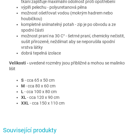
tkání zajišťuje maximální odolnost proti opotřebení
výplň pelechu - polyuretanová pěna
možnost ošetřovat vodou (mokrým hadrem nebo
houbičkou)
kompletně snímatelný potah - zip je po obvodu a ze
spodní části
možnost praní na 30 C° - šetrné praní, chemicky nečistit,
sušit přirozeně, neždímat aby se neporušila spodní
vrstva látky
dobrá tepelná izolace
Velikosti -
uvedené rozměry jsou přibližné a mohou se malinko
lišit
S
- cca 65 x 50 cm
M
- cca 80 x 60 cm
L
- cca 100 x 80 cm
XL
- cca 120 x 90 cm
XXL
- cca 150 x 110 cm
Související produkty