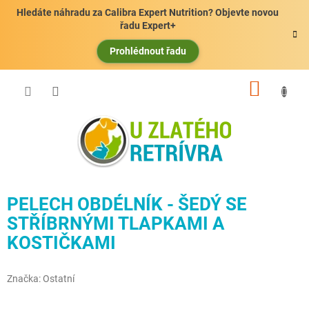
Přejít
Hledáte náhradu za Calibra Expert Nutrition? Objevte novou
na
řadu Expert+
obsah
Prohlédnout řadu
NÁKUP
KOŠÍK
PELECH OBDÉLNÍK - ŠEDÝ SE
STŘÍBRNÝMI TLAPKAMI A
KOSTIČKAMI
Značka:
Ostatní